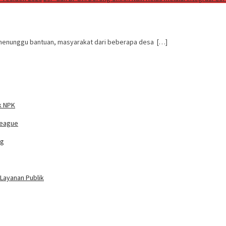
a menunggu bantuan, masyarakat dari beberapa desa […]
k NPK
League
ng
Layanan Publik