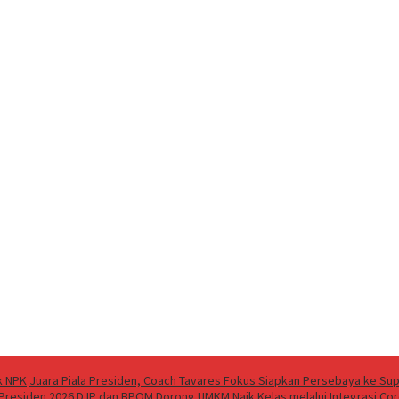
k NPK
Juara Piala Presiden, Coach Tavares Fokus Siapkan Persebaya ke Su
 Presiden 2026
DJP dan BPOM Dorong UMKM Naik Kelas melalui Integrasi Cor