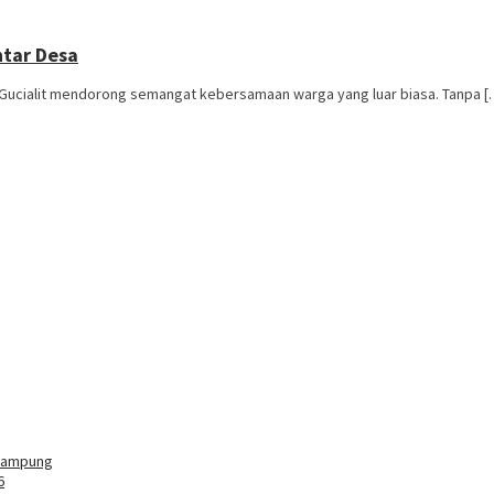
ntar Desa
Gucialit mendorong semangat kebersamaan warga yang luar biasa. Tanpa [
 Kampung
6