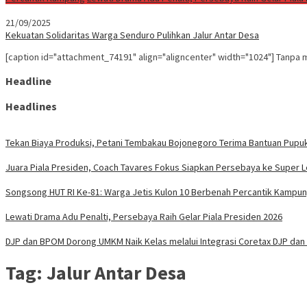
21/09/2025
Kekuatan Solidaritas Warga Senduro Pulihkan Jalur Antar Desa
[caption id="attachment_74191" align="aligncenter" width="1024"] Tanp
Headline
Headlines
Tekan Biaya Produksi, Petani Tembakau Bojonegoro Terima Bantuan Pupu
Juara Piala Presiden, Coach Tavares Fokus Siapkan Persebaya ke Super 
Songsong HUT RI Ke-81: Warga Jetis Kulon 10 Berbenah Percantik Kampu
Lewati Drama Adu Penalti, Persebaya Raih Gelar Piala Presiden 2026
DJP dan BPOM Dorong UMKM Naik Kelas melalui Integrasi Coretax DJP dan 
Tag:
Jalur Antar Desa