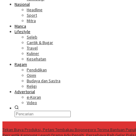
Nasional
Headline
Sport
Mitra
Manca
Lifestyle
Seleb
Cantik & Bugar
Travel
Kuliner
Kesehatan
Ragam
Pendidikan
Opini
Budaya dan Sastra
Religi
Advertorial
e-Koran
Video
Breaking News
Tekan Biaya Produksi, Petani Tembakau Bojonegoro Terima Bantuan Pupu
Percantik Kampung
Lewati Drama Adu Penalti, Persebaya Raih Gelar Piala