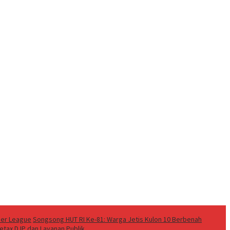
per League
Songsong HUT RI Ke-81: Warga Jetis Kulon 10 Berbenah
etax DJP dan Layanan Publik