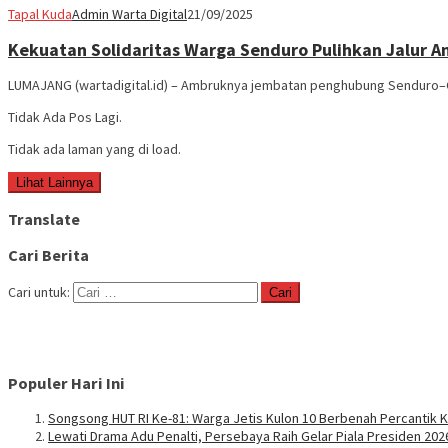
Tapal Kuda
Admin Warta Digital
21/09/2025
Kekuatan Solidaritas Warga Senduro Pulihkan Jalur A
LUMAJANG (wartadigital.id) – Ambruknya jembatan penghubung Senduro–
Tidak Ada Pos Lagi.
Tidak ada laman yang di load.
Lihat Lainnya
Translate
Cari Berita
Cari untuk:
Populer Hari Ini
Songsong HUT RI Ke-81: Warga Jetis Kulon 10 Berbenah Percantik
Lewati Drama Adu Penalti, Persebaya Raih Gelar Piala Presiden 202