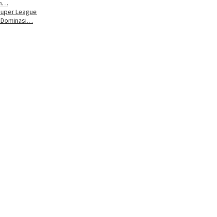
um…
Super League
n Dominasi…