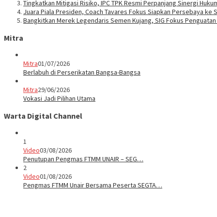
Tingkatkan Mitigasi Risiko, IPC TPK Resmi Perpanjang Sinergi Huk
Juara Piala Presiden, Coach Tavares Fokus Siapkan Persebaya ke 
Bangkitkan Merek Legendaris Semen Kujang, SIG Fokus Penguata
Mitra
Mitra
01/07/2026
Berlabuh di Perserikatan Bangsa-Bangsa
Mitra
29/06/2026
Vokasi Jadi Pilihan Utama
Warta Digital Channel
1
Video
03/08/2026
Penutupan Pengmas FTMM UNAIR – SEG…
2
Video
01/08/2026
Pengmas FTMM Unair Bersama Peserta SEGTA…