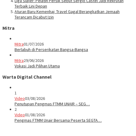
Liga Super: Pelatih Persik Sebut Sergio Castel Jadi Rekrutan
Terbaik Lini Depan
Aturan Baru Kemenhaj: Travel Gagal Berangkatkan Jemaah
Terancam Dicabut Izin
Mitra
Mitra
01/07/2026
Berlabuh di Perserikatan Bangsa-Bangsa
Mitra
29/06/2026
Vokasi Jadi Pilihan Utama
Warta Digital Channel
1
Video
03/08/2026
Penutupan Pengmas FTMM UNAIR – SEG…
2
Video
01/08/2026
Pengmas FTMM Unair Bersama Peserta SEGTA…