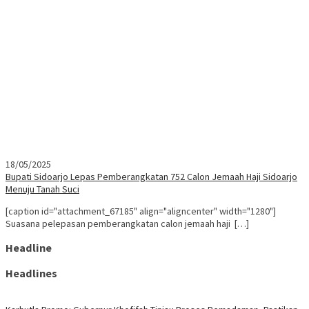
18/05/2025
Bupati Sidoarjo Lepas Pemberangkatan 752 Calon Jemaah Haji Sidoarjo
Menuju Tanah Suci
[caption id="attachment_67185" align="aligncenter" width="1280"]
Suasana pelepasan pemberangkatan calon jemaah haji […]
Headline
Headlines