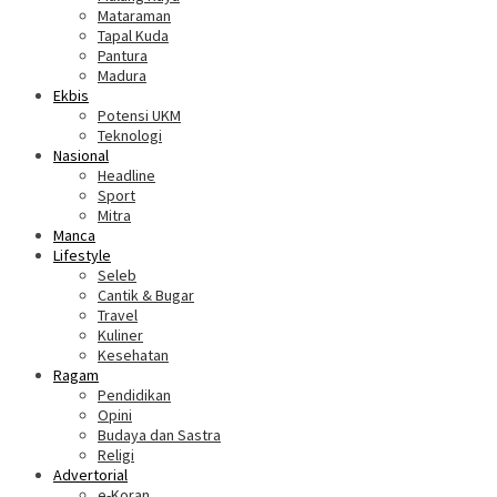
Mataraman
Tapal Kuda
Pantura
Madura
Ekbis
Potensi UKM
Teknologi
Nasional
Headline
Sport
Mitra
Manca
Lifestyle
Seleb
Cantik & Bugar
Travel
Kuliner
Kesehatan
Ragam
Pendidikan
Opini
Budaya dan Sastra
Religi
Advertorial
e-Koran