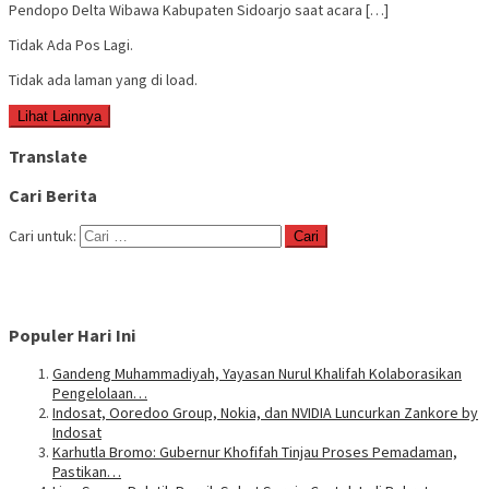
Pendopo Delta Wibawa Kabupaten Sidoarjo saat acara […]
Tidak Ada Pos Lagi.
Tidak ada laman yang di load.
Lihat Lainnya
Translate
Cari Berita
Cari untuk:
Populer Hari Ini
Gandeng Muhammadiyah, Yayasan Nurul Khalifah Kolaborasikan
Pengelolaan…
Indosat, Ooredoo Group, Nokia, dan NVIDIA Luncurkan Zankore by
Indosat
Karhutla Bromo: Gubernur Khofifah Tinjau Proses Pemadaman,
Pastikan…