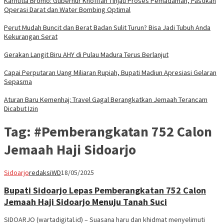
Karhutla Bromo: Gubernur Khofifah Tinjau Proses Pemadaman, Pastikan
Operasi Darat dan Water Bombing Optimal
Perut Mudah Buncit dan Berat Badan Sulit Turun? Bisa Jadi Tubuh Anda
Kekurangan Serat
Gerakan Langit Biru AHY di Pulau Madura Terus Berlanjut
Capai Perputaran Uang Miliaran Rupiah, Bupati Madiun Apresiasi Gelaran
Sepasma
Aturan Baru Kemenhaj: Travel Gagal Berangkatkan Jemaah Terancam
Dicabut Izin
Tag:
#Pemberangkatan 752 Calon
Jemaah Haji Sidoarjo
Sidoarjo
redaksiWD
18/05/2025
Bupati Sidoarjo Lepas Pemberangkatan 752 Calon
Jemaah Haji Sidoarjo Menuju Tanah Suci
SIDOARJO (wartadigital.id) – Suasana haru dan khidmat menyelimuti