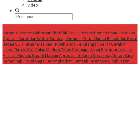
Video
Breaking News
Karhutla Bromo: Gubernur Khofifah Tinjau Proses Pemadaman, Pastikan
Operasi Darat dan Water Bombing Optimal
Perut Mudah Buncit dan Berat
Badan Sulit Turun? Bisa Jadi Tubuh Anda Kekurangan Serat
Gerakan
Langit Biru AHY di Pulau Madura Terus Berlanjut
Capai Perputaran Uang
Miliaran Rupiah, Bupati Madiun Apresiasi Gelaran Sepasma
Aturan Baru
Kemenhaj: Travel Gagal Berangkatkan Jemaah Terancam Dicabut Izin