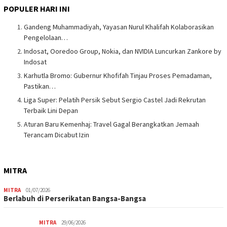
POPULER HARI INI
Gandeng Muhammadiyah, Yayasan Nurul Khalifah Kolaborasikan
Pengelolaan…
Indosat, Ooredoo Group, Nokia, dan NVIDIA Luncurkan Zankore by
Indosat
Karhutla Bromo: Gubernur Khofifah Tinjau Proses Pemadaman,
Pastikan…
Liga Super: Pelatih Persik Sebut Sergio Castel Jadi Rekrutan
Terbaik Lini Depan
Aturan Baru Kemenhaj: Travel Gagal Berangkatkan Jemaah
Terancam Dicabut Izin
MITRA
MITRA
01/07/2026
Berlabuh di Perserikatan Bangsa-Bangsa
MITRA
29/06/2026