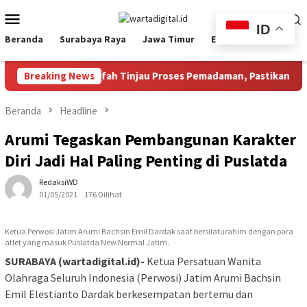
Loncat
Menu
ke
ID
Mobile
konten
Beranda
Surabaya Raya
Jawa Timur
Ekbis
Nasional
ubernur Khofifah Tinjau Proses Pemadaman, Pastikan Operasi Da
Breaking News
Beranda
Headline
Arumi Tegaskan Pembangunan Karakter
Diri Jadi Hal Paling Penting di Puslatda
RedaksiWD
01/05/2021
176 Dilihat
Ketua Perwosi Jatim Arumi Bachsin Emil Dardak saat bersilaturahim dengan para
atlet yang masuk Puslatda New Normal Jatim.
SURABAYA (wartadigital.id)-
Ketua Persatuan Wanita
Olahraga Seluruh Indonesia (Perwosi) Jatim Arumi Bachsin
Emil Elestianto Dardak berkesempatan bertemu dan