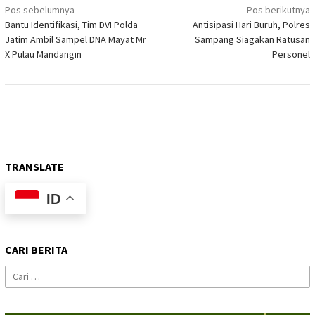
Navigasi
Pos sebelumnya
Pos berikutnya
Bantu Identifikasi, Tim DVI Polda
Antisipasi Hari Buruh, Polres
pos
Jatim Ambil Sampel DNA Mayat Mr
Sampang Siagakan Ratusan
X Pulau Mandangin
Personel
TRANSLATE
ID
CARI BERITA
Cari
untuk: