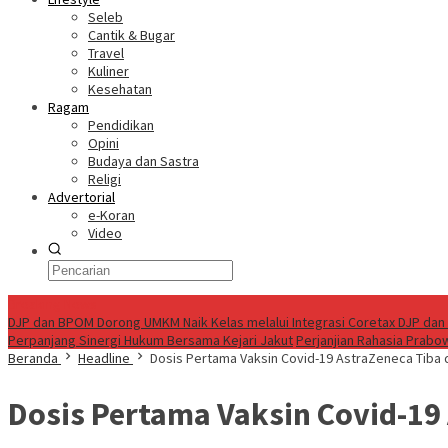
Seleb
Cantik & Bugar
Travel
Kuliner
Kesehatan
Ragam
Pendidikan
Opini
Budaya dan Sastra
Religi
Advertorial
e-Koran
Video
Breaking News
DJP dan BPOM Dorong UMKM Naik Kelas melalui Integrasi Coretax DJP dan 
Perpanjang Sinergi Hukum Bersama Kejari Jakut
Perjanjian Rahasia Prabo
Beranda
Headline
Dosis Pertama Vaksin Covid-19 AstraZeneca Tiba d
Dosis Pertama Vaksin Covid-19 