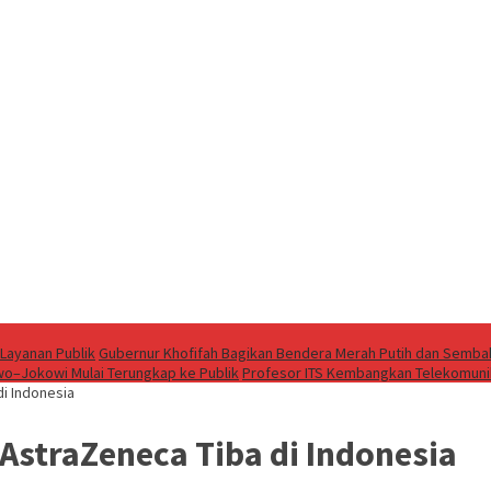
Layanan Publik
Gubernur Khofifah Bagikan Bendera Merah Putih dan Sembak
wo–Jokowi Mulai Terungkap ke Publik
Profesor ITS Kembangkan Telekomun
i Indonesia
AstraZeneca Tiba di Indonesia