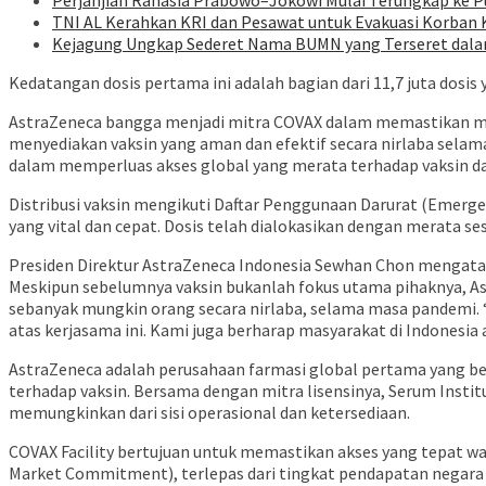
Perjanjian Rahasia Prabowo–Jokowi Mulai Terungkap ke P
TNI AL Kerahkan KRI dan Pesawat untuk Evakuasi Korban 
Kejagung Ungkap Sederet Nama BUMN yang Terseret dala
Kedatangan dosis pertama ini adalah bagian dari 11,7 juta dosis 
AstraZeneca bangga menjadi mitra COVAX dalam memastikan ma
menyediakan vaksin yang aman dan efektif secara nirlaba selam
dalam memperluas akses global yang merata terhadap vaksin da
Distribusi vaksin mengikuti Daftar Penggunaan Darurat (Emergenc
yang vital dan cepat. Dosis telah dialokasikan dengan merata 
Presiden Direktur AstraZeneca Indonesia Sewhan Chon mengatak
Meskipun sebelumnya vaksin bukanlah fokus utama pihaknya, Ast
sebanyak mungkin orang secara nirlaba, selama masa pandemi. 
atas kerjasama ini. Kami juga berharap masyarakat di Indonesia
AstraZeneca adalah perusahaan farmasi global pertama yang b
terhadap vaksin. Bersama dengan mitra lisensinya, Serum Instit
memungkinkan dari sisi operasional dan ketersediaan.
COVAX Facility bertujuan untuk memastikan akses yang tepat w
Market Commitment), terlepas dari tingkat pendapatan negara 