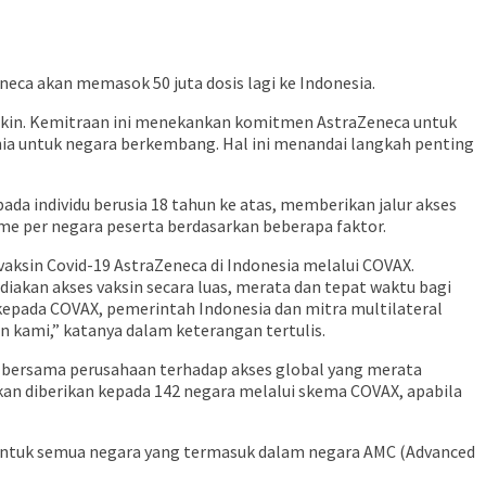
eneca akan memasok 50 juta dosis lagi ke Indonesia.
gkin. Kemitraan ini menekankan komitmen AstraZeneca untuk
unia untuk negara berkembang. Hal ini menandai langkah penting
ada individu berusia 18 tahun ke atas, memberikan jalur akses
me per negara peserta berdasarkan beberapa faktor.
ksin Covid-19 AstraZeneca di Indonesia melalui COVAX.
iakan akses vaksin secara luas, merata dan tepat waktu bagi
kepada COVAX, pemerintah Indonesia dan mitra multilateral
n kami,” katanya dalam keterangan tertulis.
 bersama perusahaan terhadap akses global yang merata
akan diberikan kepada 142 negara melalui skema COVAX, apabila
f untuk semua negara yang termasuk dalam negara AMC (Advanced