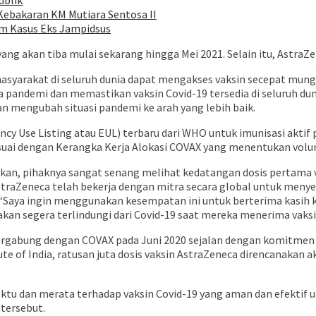
ublik
Kebakaran KM Mutiara Sentosa II
m Kasus Eks Jampidsus
yang akan tiba mulai sekarang hingga Mei 2021. Selain itu, AstraZ
syarakat di seluruh dunia dapat mengakses vaksin secepat mun
a pandemi dan memastikan vaksin Covid-19 tersedia di seluruh d
n mengubah situasi pandemi ke arah yang lebih baik.
y Use Listing atau EUL) terbaru dari WHO untuk imunisasi aktif p
sesuai dengan Kerangka Kerja Alokasi COVAX yang menentukan volu
an, pihaknya sangat senang melihat kedatangan dosis pertama va
raZeneca telah bekerja dengan mitra secara global untuk menyed
“Saya ingin menggunakan kesempatan ini untuk berterima kasih 
 akan segera terlindungi dari Covid-19 saat mereka menerima vaksi
ergabung dengan COVAX pada Juni 2020 sejalan dengan komitmen
ute of India, ratusan juta dosis vaksin AstraZeneca direncanakan 
aktu dan merata terhadap vaksin Covid-19 yang aman dan efekti
tersebut.