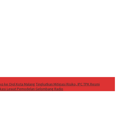
o ke Ojol Kota Malang
Tingkatkan Mitigasi Risiko, IPC TPK Resmi
ikasi Lewat Pemodelan Gelombang Radio