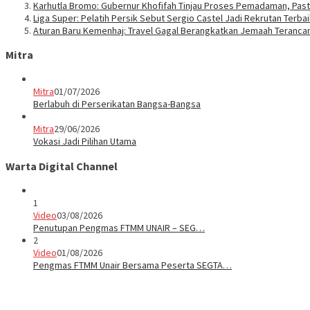
Karhutla Bromo: Gubernur Khofifah Tinjau Proses Pemadaman, Pas
Liga Super: Pelatih Persik Sebut Sergio Castel Jadi Rekrutan Terbai
Aturan Baru Kemenhaj: Travel Gagal Berangkatkan Jemaah Terancam
Mitra
Mitra
01/07/2026
Berlabuh di Perserikatan Bangsa-Bangsa
Mitra
29/06/2026
Vokasi Jadi Pilihan Utama
Warta Digital Channel
1
Video
03/08/2026
Penutupan Pengmas FTMM UNAIR – SEG…
2
Video
01/08/2026
Pengmas FTMM Unair Bersama Peserta SEGTA…