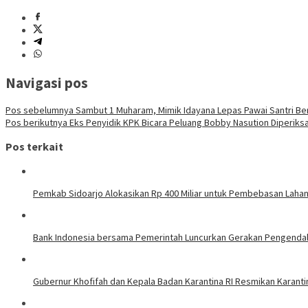
Navigasi pos
Pos sebelumnya
Sambut 1 Muharam, Mimik Idayana Lepas Pawai Santri Be
Pos berikutnya
Eks Penyidik KPK Bicara Peluang Bobby Nasution Diperiks
Pos terkait
Pemkab Sidoarjo Alokasikan Rp 400 Miliar untuk Pembebasan Laha
Bank Indonesia bersama Pemerintah Luncurkan Gerakan Pengendalian
Gubernur Khofifah dan Kepala Badan Karantina RI Resmikan Karanti