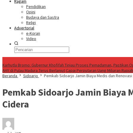
Ragam
Pendidikan
Opini
Budaya dan Sastra
Religi
Advertorial
e-Koran
Video
Breaking News
Karhutla Bromo: Gubernur Khofifah Tinjau Proses Pemadaman, Pastikan O
AHY di Pulau Madura Terus Berlanjut
Capai Perputaran Uang Miliaran Rupia
Beranda
Sidoarjo
Pemkab Sidoarjo Jamin Biaya Medis dan Renovasi R
Pemkab Sidoarjo Jamin Biaya Me
Cidera