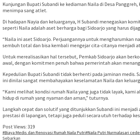
Kunjungan Bupati Subandi ke kediaman Naila di Desa Panggreh
menimpa sang atlet.
Di hadapan Nayia dan keluarganya, H Subandi menegaskan komi
seperti Naila adalah aset berharga bagi Sidoarjo yang harus dijag
“Naila ini aset Sidoarjo. Perjuangannya untuk mengharumkan n
sembuh total dan bisa kembali mengejar cita-citanya menjadi atl
Untuk merealisasikan hal tersebut, Pemkab Sidoarjo akan berko
awal, dengan komitmen penuh bahwa pemerintah akan menanggung
Kepedulian Bupati Subandi tidak berhenti pada jaminan medis. S
ini dinilai sangat membahayakan keselamatan Naila dan keluarga
“Kami melihat kondisi rumah Naila yang juga tidak layak, kami
hidup di rumah yang nyaman dan aman,” tuturnya.
Langkah cepat dan solutif yang ditunjukkan Subandi ini menjadi
prestasi di lapangan, tetapi juga peduli secara utuh terhadap ke
Post Views:
319
#Biaya Medis dan Renovasi Rumah Naila Putri
#Naila Putri Nurmalasari cede
Sebarkan