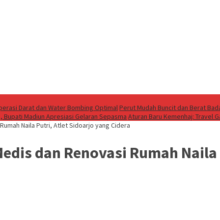
perasi Darat dan Water Bombing Optimal
Perut Mudah Buncit dan Berat Bada
h, Bupati Madiun Apresiasi Gelaran Sepasma
Aturan Baru Kemenhaj: Travel 
umah Naila Putri, Atlet Sidoarjo yang Cidera
dis dan Renovasi Rumah Naila P