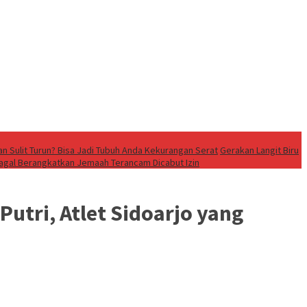
n Sulit Turun? Bisa Jadi Tubuh Anda Kekurangan Serat
Gerakan Langit Biru
Gagal Berangkatkan Jemaah Terancam Dicabut Izin
utri, Atlet Sidoarjo yang