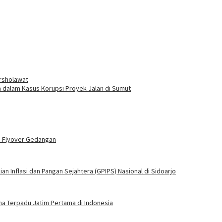
rsholawat
a dalam Kasus Korupsi Proyek Jalan di Sumut
n Flyover Gedangan
 Inflasi dan Pangan Sejahtera (GPIPS) Nasional di Sidoarjo
na Terpadu Jatim Pertama di Indonesia