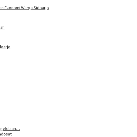
dan Ekonomi Warga Sidoarjo
rah
doarjo
ngelolaan…
Indosat