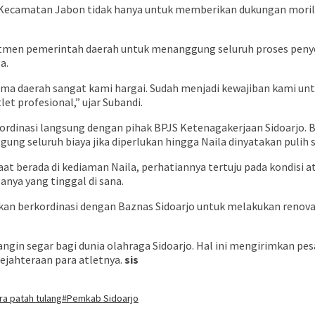
, Kecamatan Jabon tidak hanya untuk memberikan dukungan moril
tmen pemerintah daerah untuk menanggung seluruh proses penye
a.
ama daerah sangat kami hargai. Sudah menjadi kewajiban kami u
et profesional,” ujar Subandi.
ordinasi langsung dengan pihak BPJS Ketenagakerjaan Sidoarjo. B
 seluruh biaya jika diperlukan hingga Naila dinyatakan pulih s
aat berada di kediaman Naila, perhatiannya tertuju pada kondisi 
nya yang tinggal di sana.
 akan berkordinasi dengan Baznas Sidoarjo untuk melakukan renov
 angin segar bagi dunia olahraga Sidoarjo. Hal ini mengirimkan 
sejahteraan para atletnya.
sis
ra patah tulang
#Pemkab Sidoarjo