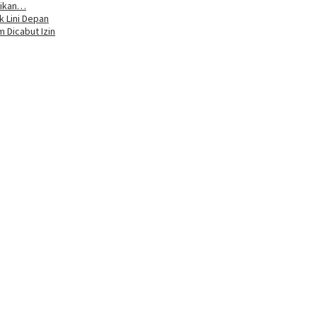
tikan…
k Lini Depan
 Dicabut Izin