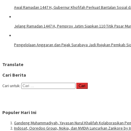
Awal Ramadan 1447 H, Gubernur Khofifah Perkuat Bantalan Sosial 
Jelang Ramadan 1447 H, Pemprov Jatim Siapkan 110 Titik Pasar Mu
Pengelolaan Anggaran dan Pajak Surabaya Jadi Rujukan Pemkab Si
Translate
Cari Berita
Cari untuk:
Populer Hari Ini
Gandeng Muhammadiyah, Yayasan Nurul Khalifah Kolaborasikan Pe
Indosat, Ooredoo Group, Nokia, dan NVIDIA Luncurkan Zankore by 