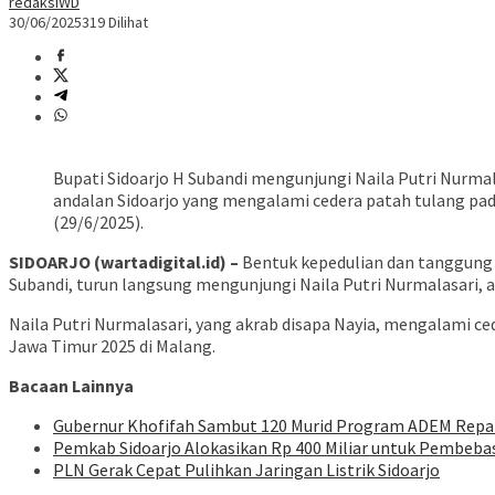
redaksiWD
30/06/2025
319 Dilihat
Bupati Sidoarjo H Subandi mengunjungi Naila Putri Nurmala
andalan Sidoarjo yang mengalami cedera patah tulang pad
(29/6/2025).
SIDOARJO (wartadigital.id) –
Bentuk kepedulian dan tanggung 
Subandi, turun langsung mengunjungi Naila Putri Nurmalasari, a
Naila Putri Nurmalasari, yang akrab disapa Nayia, mengalami ce
Jawa Timur 2025 di Malang.
Bacaan Lainnya
Gubernur Khofifah Sambut 120 Murid Program ADEM Repatri
Pemkab Sidoarjo Alokasikan Rp 400 Miliar untuk Pembeba
PLN Gerak Cepat Pulihkan Jaringan Listrik Sidoarjo