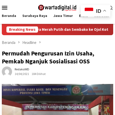
Loncat
Menu
ke
ID
Mobile
konten
Beranda
Surabaya Raya
Jawa Timur
Ekbis
Nasional
Bendera Merah Putih dan Sembako ke Ojol Kota Malang
Breaking News
T
Beranda
Headline
Permudah Pengurusan Izin Usaha,
Pemkab Nganjuk Sosialisasi OSS
RedaksiWD
14/04/2021
184 Dilihat