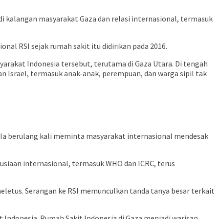
 di kalangan masyarakat Gaza dan relasi internasional, termasuk
l RSI sejak rumah sakit itu didirikan pada 2016.
yarakat Indonesia tersebut, terutama di Gaza Utara. Di tengah
 Israel, termasuk anak-anak, perempuan, dan warga sipil tak
. Ia berulang kali meminta masyarakat internasional mendesak
iaan internasional, termasuk WHO dan ICRC, terus
 meletus. Serangan ke RSI memunculkan tanda tanya besar terkait
 Indonesia. Rumah Sakit Indonesia di Gaza menjadi warisan