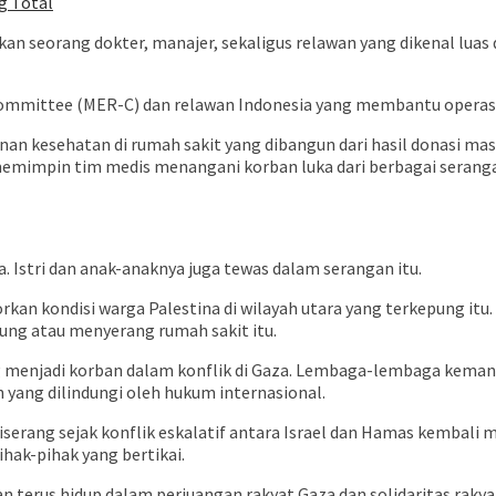
g Total
kan seorang dokter, manajer, sekaligus relawan yang dikenal luas
mmittee (MER-C) dan relawan Indonesia yang membantu operasiona
an kesehatan di rumah sakit yang dibangun dari hasil donasi mas
emimpin tim medis menangani korban luka dari berbagai serangan
. Istri dan anak-anaknya juga tewas dalam serangan itu.
kan kondisi warga Palestina di wilayah utara yang terkepung itu
ung atau menyerang rumah sakit itu.
menjadi korban dalam konflik di Gaza. Lembaga-lembaga kemanus
yang dilindungi oleh hukum internasional.
iserang sejak konflik eskalatif antara Israel dan Hamas kembali
ak-pihak yang bertikai.
terus hidup dalam perjuangan rakyat Gaza dan solidaritas rakyat