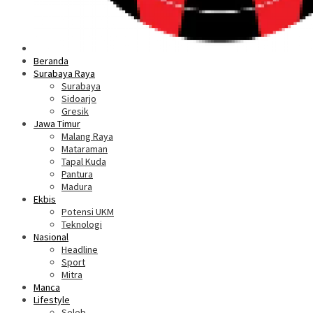
Beranda
Surabaya Raya
Surabaya
Sidoarjo
Gresik
Jawa Timur
Malang Raya
Mataraman
Tapal Kuda
Pantura
Madura
Ekbis
Potensi UKM
Teknologi
Nasional
Headline
Sport
Mitra
Manca
Lifestyle
Seleb