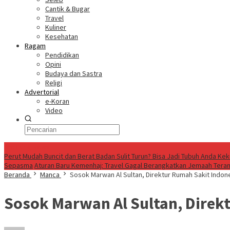
Cantik & Bugar
Travel
Kuliner
Kesehatan
Ragam
Pendidikan
Opini
Budaya dan Sastra
Religi
Advertorial
e-Koran
Video
Breaking News
Perut Mudah Buncit dan Berat Badan Sulit Turun? Bisa Jadi Tubuh Anda Ke
Sepasma
Aturan Baru Kemenhaj: Travel Gagal Berangkatkan Jemaah Teran
Beranda
Manca
Sosok Marwan Al Sultan, Direktur Rumah Sakit Indon
Sosok Marwan Al Sultan, Direkt