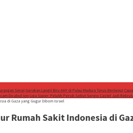
kurangan Serat
Gerakan Langit Biru AHY di Pulau Madura Terus Berlanjut
Capa
cam Dicabut Izin
Liga Super: Pelatih Persik Sebut Sergio Castel Jadi Rekrut
esia di Gaza yang Gugur Dibom Israel
ur Rumah Sakit Indonesia di Ga