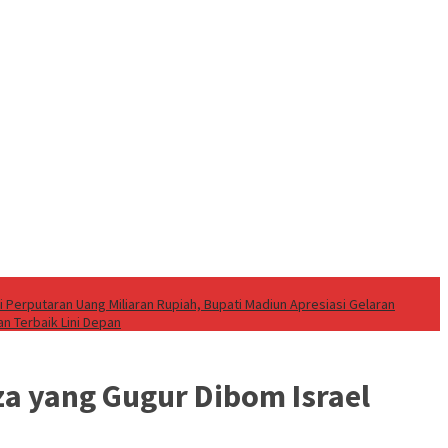
i Perputaran Uang Miliaran Rupiah, Bupati Madiun Apresiasi Gelaran
an Terbaik Lini Depan
za yang Gugur Dibom Israel