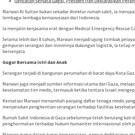
Gencatan Senjata Gagal, Presiden Iran Deklarasikan Peran
Marwan Al Sultan bukan sekadar direktur rumah sakit, ia merupa
lembaga-lembaga kemanusiaan dari Indonesia.
Ia menjalin kerjasama erat dengan Medical Emergency Rescue Co
Selama lebih dari 8 tahun, Marwan menjadi ujung tombak pelayan
gempuran serangan dan minimnya dukungan logistik, ia tetap m
bersenjata.
Gugur Bersama Istri dan Anak
Serangan terjadi di bangunan perumahan di barat daya Kota Gaza
Marwan juga menjadi sumber informasi utama dari Gaza, melapor
keselamatan tim medis, termasuk ketika tentara Israel mengep
Kematian Marwan menambah panjang daftar tenaga medis yang 
menyerukan penghentian serangan terhadap fasilitas kesehatan 
Rumah Sakit Indonesia di Gaza sebelumnya telah berulang kali d
penghormatan terhadap hukum humaniter internasional oleh pih
Marwan gugur dalam tugas kemanusiaan, namun dedikasinya akan 