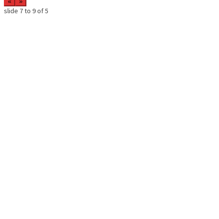
«
»
slide
7 to 9
of 5