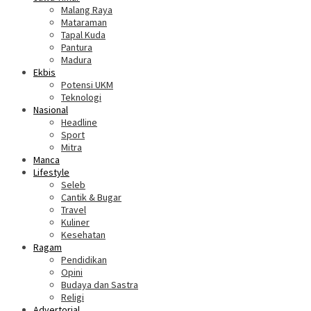
Malang Raya
Mataraman
Tapal Kuda
Pantura
Madura
Ekbis
Potensi UKM
Teknologi
Nasional
Headline
Sport
Mitra
Manca
Lifestyle
Seleb
Cantik & Bugar
Travel
Kuliner
Kesehatan
Ragam
Pendidikan
Opini
Budaya dan Sastra
Religi
Advertorial