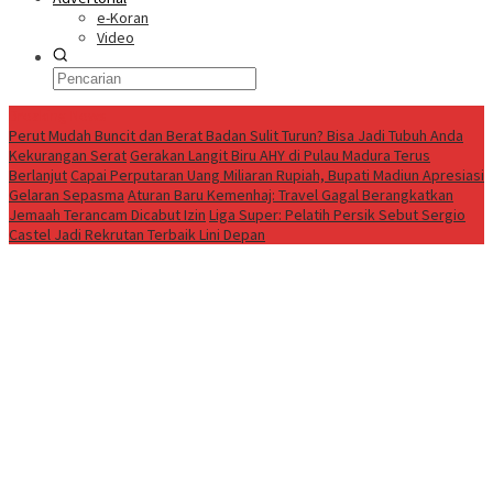
e-Koran
Video
Breaking News
Perut Mudah Buncit dan Berat Badan Sulit Turun? Bisa Jadi Tubuh Anda
Kekurangan Serat
Gerakan Langit Biru AHY di Pulau Madura Terus
Berlanjut
Capai Perputaran Uang Miliaran Rupiah, Bupati Madiun Apresiasi
Gelaran Sepasma
Aturan Baru Kemenhaj: Travel Gagal Berangkatkan
Jemaah Terancam Dicabut Izin
Liga Super: Pelatih Persik Sebut Sergio
Castel Jadi Rekrutan Terbaik Lini Depan