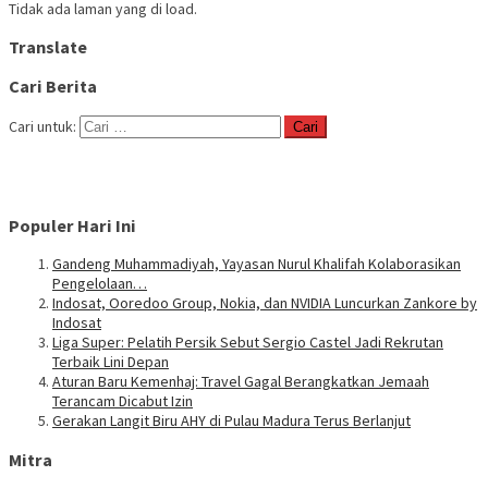
Tidak ada laman yang di load.
Translate
Cari Berita
Cari untuk:
Populer Hari Ini
Gandeng Muhammadiyah, Yayasan Nurul Khalifah Kolaborasikan
Pengelolaan…
Indosat, Ooredoo Group, Nokia, dan NVIDIA Luncurkan Zankore by
Indosat
Liga Super: Pelatih Persik Sebut Sergio Castel Jadi Rekrutan
Terbaik Lini Depan
Aturan Baru Kemenhaj: Travel Gagal Berangkatkan Jemaah
Terancam Dicabut Izin
Gerakan Langit Biru AHY di Pulau Madura Terus Berlanjut
Mitra