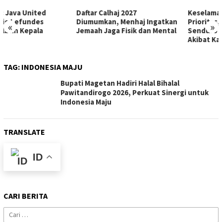
Daftar Calhaj 2027
Keselamatan Pengunjung Jadi
Diumumkan, Menhaj Ingatkan
Prioritas, Akses Bromo dari
«
»
Jemaah Jaga Fisik dan Mental
Senduro Ditutup Sementara
Akibat Karhutla
TAG:
INDONESIA MAJU
Bupati Magetan Hadiri Halal Bihalal
Pawitandirogo 2026, Perkuat Sinergi untuk
Indonesia Maju
TRANSLATE
ID
CARI BERITA
Cari