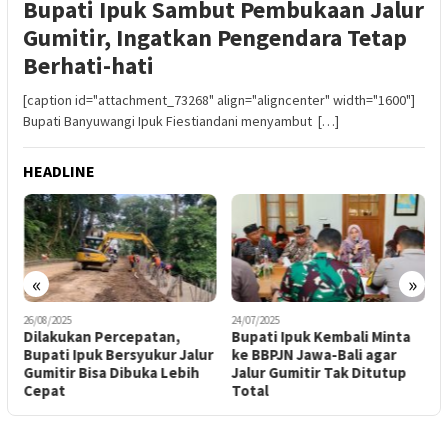
Bupati Ipuk Sambut Pembukaan Jalur
Gumitir, Ingatkan Pengendara Tetap
Berhati-hati
[caption id="attachment_73268" align="aligncenter" width="1600"]
Bupati Banyuwangi Ipuk Fiestiandani menyambut […]
HEADLINE
«
»
26/08/2025
24/07/2025
0
Dilakukan Percepatan,
Bupati Ipuk Kembali Minta
K
Bupati Ipuk Bersyukur Jalur
ke BBPJN Jawa-Bali agar
Gumitir Bisa Dibuka Lebih
Jalur Gumitir Tak Ditutup
Cepat
Total
K