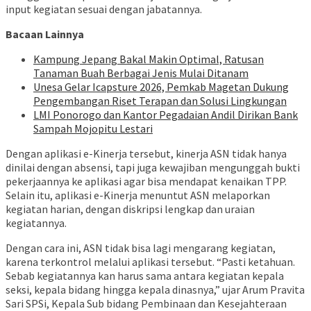
input kegiatan sesuai dengan jabatannya.
Bacaan Lainnya
Kampung Jepang Bakal Makin Optimal, Ratusan
Tanaman Buah Berbagai Jenis Mulai Ditanam
Unesa Gelar Icapsture 2026, Pemkab Magetan Dukung
Pengembangan Riset Terapan dan Solusi Lingkungan
LMI Ponorogo dan Kantor Pegadaian Andil Dirikan Bank
Sampah Mojopitu Lestari
Dengan aplikasi e-Kinerja tersebut, kinerja ASN tidak hanya
dinilai dengan absensi, tapi juga kewajiban mengunggah bukti
pekerjaannya ke aplikasi agar bisa mendapat kenaikan TPP.
Selain itu, aplikasi e-Kinerja menuntut ASN melaporkan
kegiatan harian, dengan diskripsi lengkap dan uraian
kegiatannya.
Dengan cara ini, ASN tidak bisa lagi mengarang kegiatan,
karena terkontrol melalui aplikasi tersebut. “Pasti ketahuan.
Sebab kegiatannya kan harus sama antara kegiatan kepala
seksi, kepala bidang hingga kepala dinasnya,” ujar Arum Pravita
Sari SPSi, Kepala Sub bidang Pembinaan dan Kesejahteraan