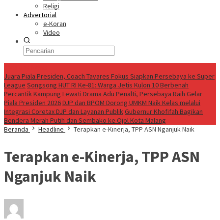
Religi
Advertorial
e-Koran
Video
Breaking News
Juara Piala Presiden, Coach Tavares Fokus Siapkan Persebaya ke Super
League
Songsong HUT RI Ke-81: Warga Jetis Kulon 10 Berbenah
Percantik Kampung
Lewati Drama Adu Penalti, Persebaya Raih Gelar
Piala Presiden 2026
DJP dan BPOM Dorong UMKM Naik Kelas melalui
Integrasi Coretax DJP dan Layanan Publik
Gubernur Khofifah Bagikan
Bendera Merah Putih dan Sembako ke Ojol Kota Malang
Beranda
Headline
Terapkan e-Kinerja, TPP ASN Nganjuk Naik
Terapkan e-Kinerja, TPP ASN
Nganjuk Naik