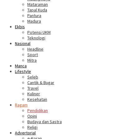
Mataraman
Tapal Kuda
Pantura
Madura
Ekbis
Potensi UKM
Teknologi
Nasional
Headline
Sport
Mitra
Manca
Lifestyle
Seleb
Cantik & Bugar
Travel
Kuliner
Kesehatan
Ragam
Pendidikan
Opini
Budaya dan Sastra
Religi
Advertorial
e-Koran