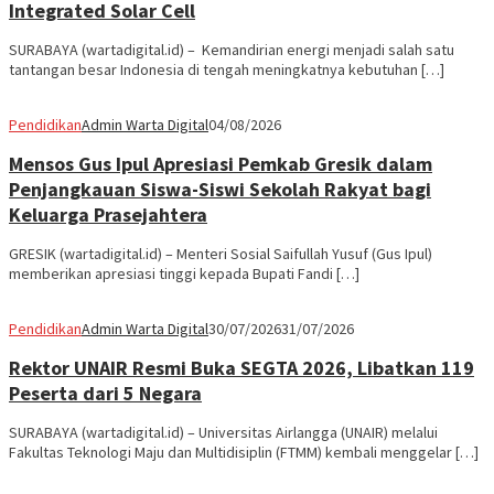
Integrated Solar Cell
SURABAYA (wartadigital.id) – Kemandirian energi menjadi salah satu
tantangan besar Indonesia di tengah meningkatnya kebutuhan […]
Pendidikan
Admin Warta Digital
04/08/2026
Mensos Gus Ipul Apresiasi Pemkab Gresik dalam
Penjangkauan Siswa-Siswi Sekolah Rakyat bagi
Keluarga Prasejahtera
GRESIK (wartadigital.id) – Menteri Sosial Saifullah Yusuf (Gus Ipul)
memberikan apresiasi tinggi kepada Bupati Fandi […]
Pendidikan
Admin Warta Digital
30/07/2026
31/07/2026
Rektor UNAIR Resmi Buka SEGTA 2026, Libatkan 119
Peserta dari 5 Negara
SURABAYA (wartadigital.id) – Universitas Airlangga (UNAIR) melalui
Fakultas Teknologi Maju dan Multidisiplin (FTMM) kembali menggelar […]