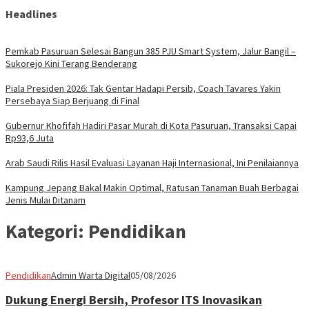
Headlines
Pemkab Pasuruan Selesai Bangun 385 PJU Smart System, Jalur Bangil –
Sukorejo Kini Terang Benderang
Piala Presiden 2026: Tak Gentar Hadapi Persib, Coach Tavares Yakin
Persebaya Siap Berjuang di Final
Gubernur Khofifah Hadiri Pasar Murah di Kota Pasuruan, Transaksi Capai
Rp93,6 Juta
Arab Saudi Rilis Hasil Evaluasi Layanan Haji Internasional, Ini Penilaiannya
Kampung Jepang Bakal Makin Optimal, Ratusan Tanaman Buah Berbagai
Jenis Mulai Ditanam
Kategori:
Pendidikan
Pendidikan
Admin Warta Digital
05/08/2026
Dukung Energi Bersih, Profesor ITS Inovasikan