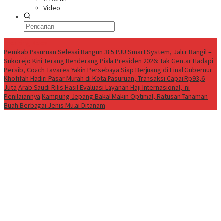
Video
Breaking News
Pemkab Pasuruan Selesai Bangun 385 PJU Smart System, Jalur Bangil –
Sukorejo Kini Terang Benderang
Piala Presiden 2026: Tak Gentar Hadapi
Persib, Coach Tavares Yakin Persebaya Siap Berjuang di Final
Gubernur
Khofifah Hadiri Pasar Murah di Kota Pasuruan, Transaksi Capai Rp93,6
Juta
Arab Saudi Rilis Hasil Evaluasi Layanan Haji Internasional, Ini
Penilaiannya
Kampung Jepang Bakal Makin Optimal, Ratusan Tanaman
Buah Berbagai Jenis Mulai Ditanam