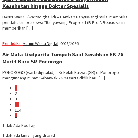
Kesehatan hingga Dokter Spesialis
BANYUWANGI (wartadigital.id) – Pemkab Banyuwangi mulai membuka
pendaftaran beasiswa “Banyuwangi Progresif (B-Pro)”. Beasiswa ini
memberikan […]
Pendidikan
Admin Warta Digital
10/07/2026
Air Mata Lisdyarita Tumpah Saat Serahkan SK 76
Murid Baru SR Ponorogo
PONOROGO (wartadigital.id) – Sekolah Rakyat (SR) di Ponorogo
mengundang minat. Sebanyak 76 peserta didik baru […]
1
2
3
…
114
»
Tidak Ada Pos Lagi.
Tidak ada laman yang di load.