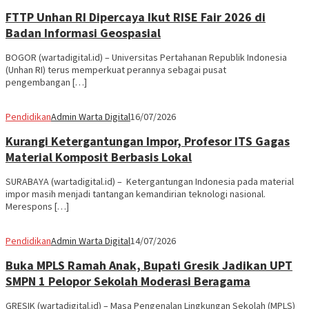
FTTP Unhan RI Dipercaya Ikut RISE Fair 2026 di
Badan Informasi Geospasial
BOGOR (wartadigital.id) – Universitas Pertahanan Republik Indonesia
(Unhan RI) terus memperkuat perannya sebagai pusat
pengembangan […]
Pendidikan
Admin Warta Digital
16/07/2026
Kurangi Ketergantungan Impor, Profesor ITS Gagas
Material Komposit Berbasis Lokal
SURABAYA (wartadigital.id) – Ketergantungan Indonesia pada material
impor masih menjadi tantangan kemandirian teknologi nasional.
Merespons […]
Pendidikan
Admin Warta Digital
14/07/2026
Buka MPLS Ramah Anak, Bupati Gresik Jadikan UPT
SMPN 1 Pelopor Sekolah Moderasi Beragama
GRESIK (wartadigital.id) – Masa Pengenalan Lingkungan Sekolah (MPLS)