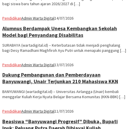
bagi siswa baru tahun ajaran 2026/2027 di […]
Pendidikan
Admin Warta Digital
14/07/2026
Alumnus Berdampak Unesa Kembangkan Sekolah
Model bagi Penyandang Disabilitas
SURABAYA (wartadigital.id) – Keterbatasan tidak menjadi penghalang
bagi Desy Ramadhani Maghfiroh Ayu Putri untuk menapaki panggung […]
Pendidikan
Admin Warta Digital
13/07/2026
Dukung Pembangunan dan Pemberdayaan
Banyuwangi, Unair Terjunkan 210 Mahasiswa KKN
BANYUWANGI (wartadigital.id) – Universitas Airlangga (Unair) kembali
menggelar Kuliah Kerja Nyata Belajar Bersama Komunitas (KKN-BBK) […]
Pendidikan
Admin Warta Digital
11/07/2026
Beasiswa “Banyuwangi Progresif” Dibuka, Bupati
Ipuk: Peluang Putra Daerah Dibiayai Kuliah