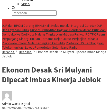
Video
Breaking News
DJP dan BPOM Dorong UMKM Naik Kelas melalui Integrasi Coretax DJP
dan Layanan Publik
Gubernur Khofifah Bagikan Bendera Merah Putih dan
Sembako ke Ojol Kota Malang
Tingkatkan Mitigasi Risiko, IPC TPK Resmi
Perpanjang Sinergi Hukum Bersama Kejari Jakut
Perjanjian Rahasia
Prabowo–Jokowi Mulai Terungkap ke Publik
Profesor ITS Kembangkan
Telekomunikasi Lewat Pemodelan Gelombang Radio
Beranda
Headline
Ekonom Desak Sri Mulyani Dipecat Imbas Kinerja
Jeblok
Ekonom Desak Sri Mulyani
Dipecat Imbas Kinerja Jeblok
Admin Warta Digital
04/09/2025
04/09/2025
744 Dilihat