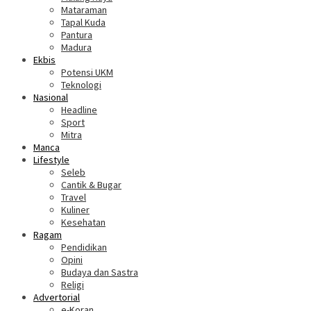
Mataraman
Tapal Kuda
Pantura
Madura
Ekbis
Potensi UKM
Teknologi
Nasional
Headline
Sport
Mitra
Manca
Lifestyle
Seleb
Cantik & Bugar
Travel
Kuliner
Kesehatan
Ragam
Pendidikan
Opini
Budaya dan Sastra
Religi
Advertorial
e-Koran