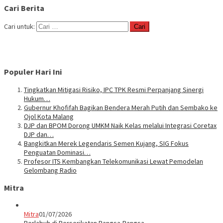
Cari Berita
Cari untuk:
Populer Hari Ini
Tingkatkan Mitigasi Risiko, IPC TPK Resmi Perpanjang Sinergi
Hukum…
Gubernur Khofifah Bagikan Bendera Merah Putih dan Sembako ke
Ojol Kota Malang
DJP dan BPOM Dorong UMKM Naik Kelas melalui Integrasi Coretax
DJP dan…
Bangkitkan Merek Legendaris Semen Kujang, SIG Fokus
Penguatan Dominasi…
Profesor ITS Kembangkan Telekomunikasi Lewat Pemodelan
Gelombang Radio
Mitra
Mitra
01/07/2026