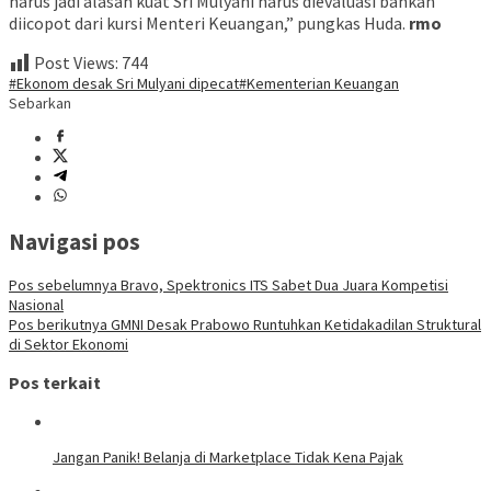
harus jadi alasan kuat Sri Mulyani harus dievaluasi bahkan
diicopot dari kursi Menteri Keuangan,” pungkas Huda.
rmo
Post Views:
744
#Ekonom desak Sri Mulyani dipecat
#Kementerian Keuangan
Sebarkan
Navigasi pos
Pos sebelumnya
Bravo, Spektronics ITS Sabet Dua Juara Kompetisi
Nasional
Pos berikutnya
GMNI Desak Prabowo Runtuhkan Ketidakadilan Struktural
di Sektor Ekonomi
Pos terkait
Jangan Panik! Belanja di Marketplace Tidak Kena Pajak