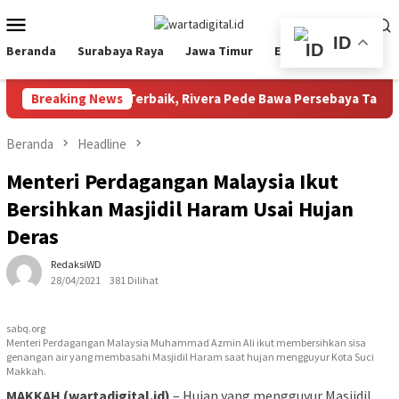
Loncat
Menu
ke
Mobile
ID
konten
Beranda
Surabaya Raya
Jawa Timur
Ekbis
Nasional
2026: Raih Pemain Terbaik, Rivera Pede Bawa Persebaya Tatap Mus
Breaking News
Beranda
Headline
Menteri Perdagangan Malaysia Ikut
Bersihkan Masjidil Haram Usai Hujan
Deras
RedaksiWD
28/04/2021
381 Dilihat
sabq.org
Menteri Perdagangan Malaysia Muhammad Azmin Ali ikut membersihkan sisa
genangan air yang membasahi Masjidil Haram saat hujan mengguyur Kota Suci
Makkah.
MAKKAH (wartadigital.id)
– Hujan yang mengguyur Masjidil