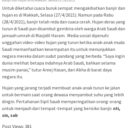
Banjir dan hujan es di Makkah, Selasa (27/4/2021).
Untuk diketahui cuaca buruk sempat mengakibatkan banjir dan
hujan es di Makkah, Selasa (27/4/2021). Namun pada Rabu
(28/4/2021), banjir telah reda dan cuaca cerah. Hujan deras yang
turun di Saudi pun disambut gembira oleh warga Arab Saudi dan
jamaah umrah di Masjidil Haram. Media sosial dipenuhi
unggahan video-video hujan yang turun ketika anak-anak muda
Saudi memanfaatkan kesempatan itu untuk menunjukkan
negara mereka dalam sudut pandang yang berbeda. “Saya ingin
dunia melihat betapa indahnya Arab Saudi, bahkan selama
musim panas,” tutur Areej Hasan, dari Abha di barat daya
negara itu.
Hujan yang jarang terjadi membuat anak-anak turun ke jalan
untuk bermain saat orang dewasa menyambut suhu yang lebih
dingin. Pertahanan Sipil Saudi memperingatkan orang-orang
untuk menjauh dari tempat-tempat yang berisiko banjir.
nti,
sin, sab
Post Views:
381