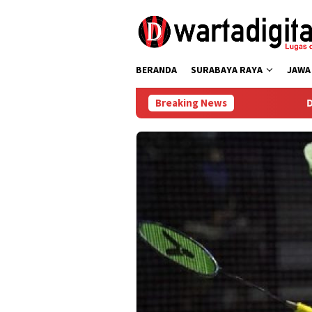
Loncat
ke
konten
BERANDA
SURABAYA RAYA
JAWA
Breaking News
Dibuka Sayembara R