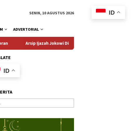
ID
SENIN, 10 AGUSTUS 2026
AM
ADVERTORIAL
 Ijazah Jokowi Disebut Hilang, Bonatua Datangi KPU
Parl
SLATE
ID
BERITA