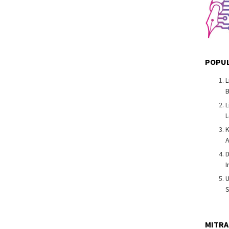
POPUL
B
L
L
K
A
D
I
S
MITRA