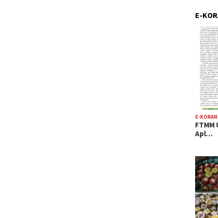
E-KO
E-KORAN
FTMM U
Apl…