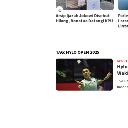
«
uka Sayembara Rp 100
Arsip Ijazah Jokowi Disebut
Parl
a untuk Tunjukkan Ijazah
Hilang, Bonatua Datangi KPU
Lara
i SMA Gibran
Lint
TAG:
HYLO OPEN 2025
SPORT
Hylo
Waki
SAARBR
Indone