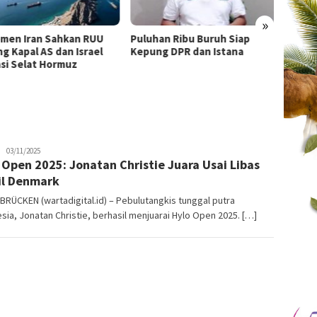
»
emen Iran Sahkan RUU
Puluhan Ribu Buruh Siap
Wagub
ng Kapal AS dan Israel
Kepung DPR dan Istana
Pemad
asi Selat Hormuz
Penye
Bromo 
Secara
Admin
03/11/2025
 Open 2025: Jonatan Christie Juara Usai Libas
Warta
Digital
l Denmark
ÜCKEN (wartadigital.id) – Pebulutangkis tunggal putra
sia, Jonatan Christie, berhasil menjuarai Hylo Open 2025. […]