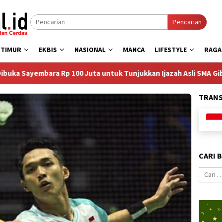
Pencarian
 TIMUR
EKBIS
NASIONAL
MANCA
LIFESTYLE
RAG
p 100 Juta untuk Tunjukkan Ijazah Asli SMA Gibran
Arsip
TRAN
CARI 
Cari
untuk: