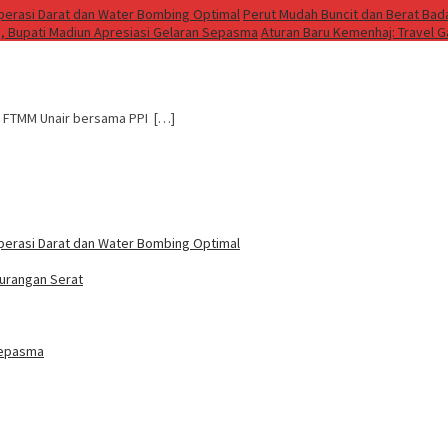
perasi Darat dan Water Bombing Optimal
Perut Mudah Buncit dan Berat Bada
h, Bupati Madiun Apresiasi Gelaran Sepasma
Aturan Baru Kemenhaj: Travel 
si FTMM Unair bersama PPI […]
perasi Darat dan Water Bombing Optimal
kurangan Serat
 Sepasma