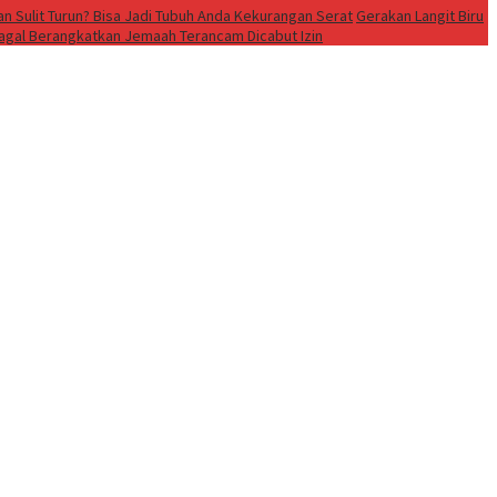
n Sulit Turun? Bisa Jadi Tubuh Anda Kekurangan Serat
Gerakan Langit Biru
Gagal Berangkatkan Jemaah Terancam Dicabut Izin