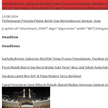
Karhutla Bromo: Gubernur Khofifah Tinjau Proses Pemadaman, Pastikan O
AHY di Pulau Madura Terus Berlanjut
Capai Perputaran Uang Miliaran Rupia
13/08/2024
Perhimpunan Pemuda Pelajar Berlin Siap Berkolaborasi dengan Unair
[caption id="attachment_50997" align="aligncenter" width="485"] Delega
Headline
Headlines
Karhutla Bromo: Gubernur Khofifah Tinjau Proses Pemadaman, Pastikan O
Perut Mudah Buncit dan Berat Badan Sulit Turun? Bisa Jadi Tubuh Anda Ke
Gerakan Langit Biru AHY di Pulau Madura Terus Berlanjut
Capai Perputaran Uang Miliaran Rupiah, Bupati Madiun Apresiasi Gelaran