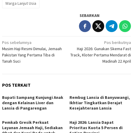
Warga Lanjut Usia
SEBARKAN
Navigasi
Pos sebelumnya
Pos berikutnya
Musim Haji Resmi Dimulai, Jemaah
Haji 2026: Gunakan Skema Fast
pos
Pakistan Yang Pertama Tiba di
Track, Kloter Pertama Mendarat di
Tanah Suci
Madinah 22 April
POS TERKAIT
Bupati Sampang Kunjungi Anak
Rembug Lansia di Banyuwangi,
dengan Kelainan Liver dan
Ikhtiar Tingkatkan Derajat
Lansia di Pangarengan
Kesejahteraan Lansia
Pemkab Gresik Perkuat
Haji 2026: Lansia Dapat
Layanan Jemaah Haji, Sediakan
Prioritas Kuota 5 Persen di
Obat dan Kursi Roda untuk
Setiap Provinsi