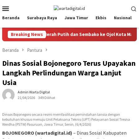
Loncat
Menu
ke
Mobile
konten
Beranda
Surabaya Raya
Jawa Timur
Ekbis
Nasional
agikan Bendera Merah Putih dan Sembako ke Ojol Kota Malang
Breaking News
Beranda
Pantura
Dinas Sosial Bojonegoro Terus Upayakan
Langkah Perlindungan Warga Lanjut
Usia
Admin Warta Digital
21/04/2026
349 Dilihat
Dinsos Bojonegoro secara resmi memfasilitasi pemindahan lansia dengan
kebutuhan khusus menuju Unit Pelaksana Teknis (UPT) Pelayanan Sosial Tresna
Werdha (PSTW) Pasuruan, Jawa Timur, Senin, (6/4/2026)
BOJONEGORO (wartadigital.id)
– Dinas Sosial Kabupaten