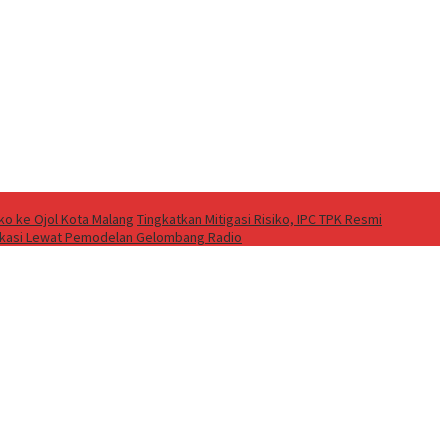
o ke Ojol Kota Malang
Tingkatkan Mitigasi Risiko, IPC TPK Resmi
ikasi Lewat Pemodelan Gelombang Radio