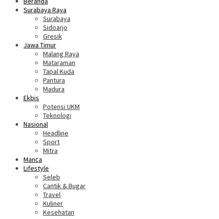
Beranda
Surabaya Raya
Surabaya
Sidoarjo
Gresik
Jawa Timur
Malang Raya
Mataraman
Tapal Kuda
Pantura
Madura
Ekbis
Potensi UKM
Teknologi
Nasional
Headline
Sport
Mitra
Manca
Lifestyle
Seleb
Cantik & Bugar
Travel
Kuliner
Kesehatan