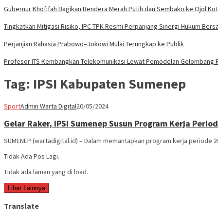
Gubernur Khofifah Bagikan Bendera Merah Putih dan Sembako ke Ojol Ko
Tingkatkan Mitigasi Risiko, IPC TPK Resmi Perpanjang Sinergi Hukum Bers
Perjanjian Rahasia Prabowo–Jokowi Mulai Terungkap ke Publik
Profesor ITS Kembangkan Telekomunikasi Lewat Pemodelan Gelombang 
Tag:
IPSI Kabupaten Sumenep
Sport
Admin Warta Digital
20/05/2024
Gelar Raker, IPSI Sumenep Susun Program Kerja Perio
SUMENEP (wartadigital.id) – Dalam memantapkan program kerja periode 202
Tidak Ada Pos Lagi.
Tidak ada laman yang di load.
Lihat Lainnya
Translate