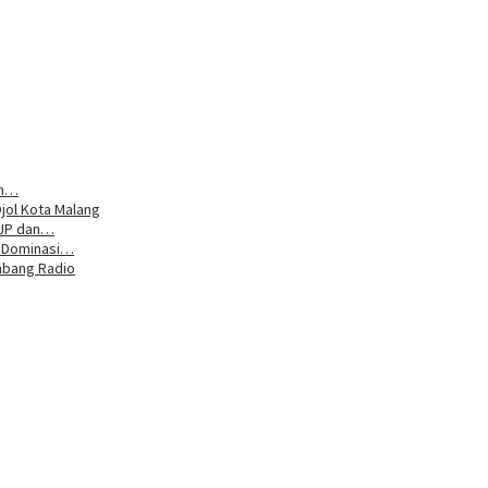
um…
jol Kota Malang
DJP dan…
n Dominasi…
mbang Radio