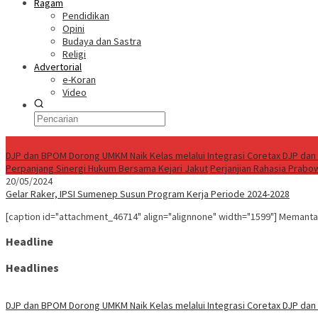
Ragam
Pendidikan
Opini
Budaya dan Sastra
Religi
Advertorial
e-Koran
Video
Breaking News
DJP dan BPOM Dorong UMKM Naik Kelas melalui Integrasi Coretax DJP dan 
Perpanjang Sinergi Hukum Bersama Kejari Jakut
Perjanjian Rahasia Prabo
20/05/2024
Gelar Raker, IPSI Sumenep Susun Program Kerja Periode 2024-2028
[caption id="attachment_46714" align="alignnone" width="1599"] Memant
Headline
Headlines
DJP dan BPOM Dorong UMKM Naik Kelas melalui Integrasi Coretax DJP dan 