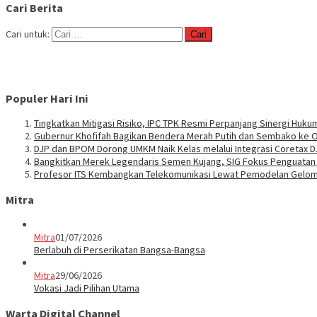
Cari Berita
Cari untuk:
Populer Hari Ini
Tingkatkan Mitigasi Risiko, IPC TPK Resmi Perpanjang Sinergi Huk
Gubernur Khofifah Bagikan Bendera Merah Putih dan Sembako ke O
DJP dan BPOM Dorong UMKM Naik Kelas melalui Integrasi Coretax 
Bangkitkan Merek Legendaris Semen Kujang, SIG Fokus Penguata
Profesor ITS Kembangkan Telekomunikasi Lewat Pemodelan Gelo
Mitra
Mitra
01/07/2026
Berlabuh di Perserikatan Bangsa-Bangsa
Mitra
29/06/2026
Vokasi Jadi Pilihan Utama
Warta Digital Channel