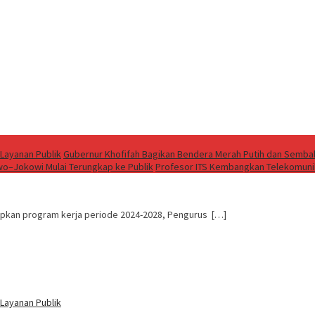
Layanan Publik
Gubernur Khofifah Bagikan Bendera Merah Putih dan Sembak
wo–Jokowi Mulai Terungkap ke Publik
Profesor ITS Kembangkan Telekomun
apkan program kerja periode 2024-2028, Pengurus […]
Layanan Publik